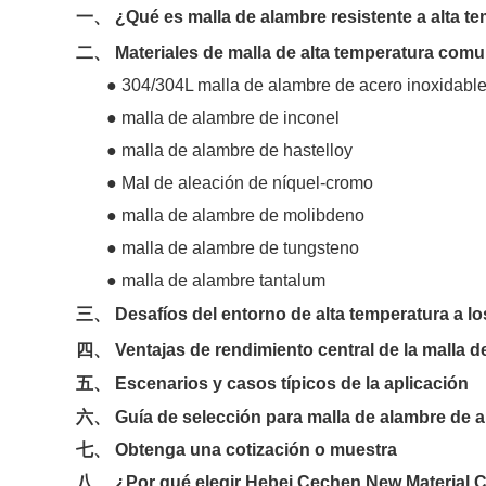
一、 ¿Qué es malla de alambre resistente a alta te
二、 Materiales de malla de alta temperatura comu
● 304/304L malla de alambre de acero inoxidabl
● malla de alambre de inconel
● malla de alambre de hastelloy
● Mal de aleación de níquel-cromo
● malla de alambre de molibdeno
● malla de alambre de tungsteno
● malla de alambre tantalum
三、 Desafíos del entorno de alta temperatura a lo
四、 Ventajas de rendimiento central de la malla d
五、 Escenarios y casos típicos de la aplicación
六、 Guía de selección para malla de alambre de a
七、 Obtenga una cotización o muestra
八、 ¿Por qué elegir Hebei Cechen New Material Co