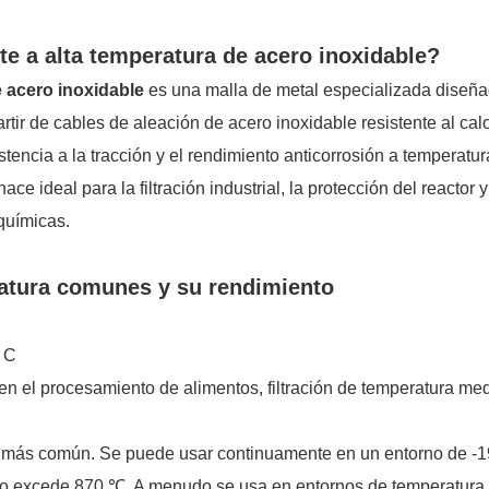
e a alta temperatura de acero inoxidable?
 acero inoxidable
es una malla de metal especializada diseñ
artir de cables de aleación de acero inoxidable resistente al calo
istencia a la tracción y el rendimiento anticorrosión a temperatu
e ideal para la filtración industrial, la protección del reactor y
químicas.
atura comunes y su rendimiento
° C
en el procesamiento de alimentos, filtración de temperatura med
e más común. Se puede usar continuamente en un entorno de -
no excede 870 ℃. A menudo se usa en entornos de temperatura