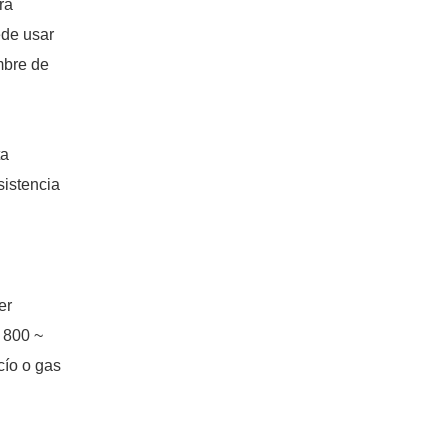
ra
ede usar
mbre de
ta
sistencia
er
 800 ~
cío o gas